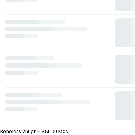
WINGS AND DESERTS 👑
Boulevard Usbi 1604, Córdoba, Veracruz de Ignacio de la
Llave
Horario: lunes de 10:00 a 12:30, martes de 10:00 a 12:30,
miércoles de 10:00 a 12:30, jueves de 10:00 a 12:30, viernes
de 10:00 a 12:30, sábado de 10:00 a 12:30, domingo de 10:00 a
12:30.
Wings🐣 (alitas)
10 piezas
— $85.00 MXN
Boneless
Boneless 250gr
— $80.00 MXN