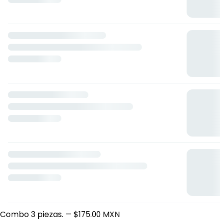
The Secret Chicken Society
16 de Septiembre 15, Tepatitlán de Morelos, Jalisco
Horario: domingo de 14:00 a 21:30, lunes de 14:00 a 21:30,
martes de 14:00 a 21:30, miércoles de 14:00 a 21:30, jueves
de 14:00 a 23:30, viernes de 14:00 a 23:59, sábado de 12:00 a
21:30.
Promociones exclusivas.
Combo de 2 piezas.
— $129.00 MXN
Combo 3 piezas.
— $175.00 MXN