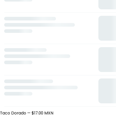
Tacos de Barbacoa Ibarra
Daniel Larios Cárdenas 1153, Guadalajara, Jalisco
Horario: lunes de 08:15 a 02:30, martes de 08:15 a 02:30,
miércoles de 08:15 a 02:30, jueves de 08:15 a 02:30, viernes
de 08:15 a 02:30, sábado de 08:15 a 02:30, domingo de 08:15
a 02:30.
Tacos
Taco Dorado
— $17.00 MXN