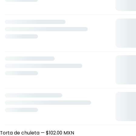
Taco de pastor 3x1
— $51.00 MXN
Taco de sirloin
— $28.00 MXN
Taco de chuleta
— $25.00 MXN
Taco de asada
— $28.00 MXN
Taco árabe
— $68.00 MXN
Tacos con queso
Taco de pastor 3x1 con queso
— $69.00 MXN
Taco de sirloin con queso
— $34.00 MXN
Taco de chuleta con queso
— $31.00 MXN
Taco de asada con queso
— $34.00 MXN
Gringas
Gringa de pastor 2x1
— $91.00 MXN
Gringa de sirloin
— $54.00 MXN
Gringa de chuleta
— $44.00 MXN
Gringa de asada
— $54.00 MXN
Gringa árabe
— $86.00 MXN
Tortas
Torta de pastor
— $92.00 MXN
Torta de sirloin
— $102.00 MXN
Torta de chuleta
— $102.00 MXN