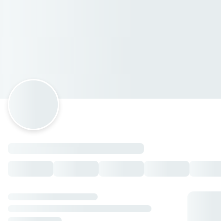
Tacomoloco Sucursal Atasta
Avenida Gregorio Méndez Magaña 3003, Villahermosa,
Tabasco
Horario: domingo de 15:00 a 22:45, sábado de 15:00 a
22:45, lunes de 15:00 a 22:45, martes de 15:00 a 22:45,
miércoles de 15:00 a 22:45, jueves de 15:00 a 22:45, viernes
de 15:00 a 22:45.
TACOS PASTOR 4X1 😍
Taco de Pastor 4x1
— $51.00 MXN
Combos
Tacos de Pastor + Coca Cola
— $92.00 MXN
2 Gringa de Sirloin + Coca Cola
— $132.00 MXN
Torta de Pastor + Coca Cola
— $115.00 MXN
Papa de Pastor + Coca cola
— $125.00 MXN
Postres
Chocoflan
— $55.00 MXN
Complementos
Queso fundido
— $60.00 MXN
Tacos