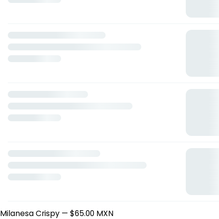
Santa enchilada
Fray Bartolomé de Las Casas 107, Toluca de Lerdo, México
Horario: lunes de 08:00 a 17:00, martes de 08:00 a 17:00,
miércoles de 08:00 a 17:00, jueves de 08:00 a 17:00, viernes
de 08:00 a 17:00.
Guisos
Milanesa Crispy
— $65.00 MXN