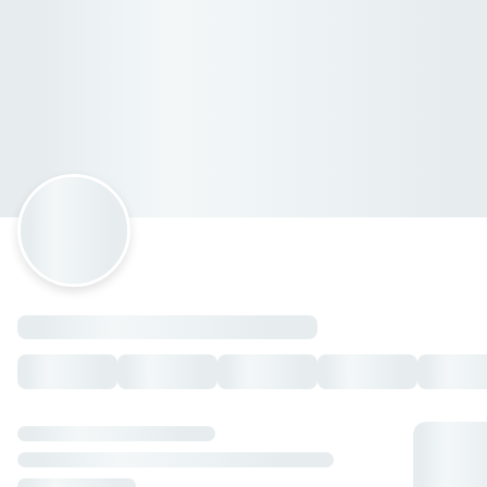
Ricochis Carnitas y Chicharrones
Paseo de La Libertad 103, Bosque de Saloya, Tabasco
Horario: lunes de 09:00 a 15:30, martes de 09:00 a 15:30,
miércoles de 09:00 a 15:30, jueves de 09:00 a 15:30, viernes
de 09:00 a 15:30, sábado de 09:00 a 15:30.
Carnitas
Chicharrón con Carne
— $400.00 MXN
Carnita Maciza
— $360.00 MXN
Carnita Surtida
— $330.00 MXN
Chicharrón de Cáscara
— $350.00 MXN
Carnita Combinada
— $360.00 MXN