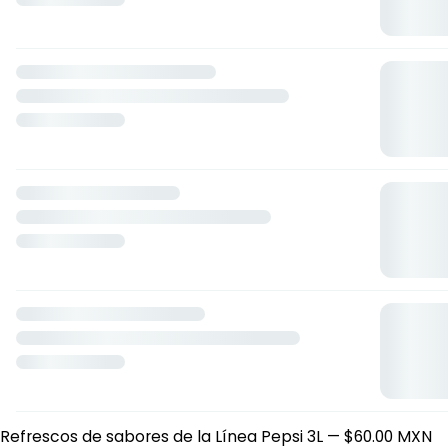
Butifarra
— $250.00 MXN
Tacos y Tortas
Taco de Carnita Maciza
— $30.00 MXN
Taco de Chicharrón con Carne
— $30.00 MXN
Taco Combinado
— $30.00 MXN
Taco Surtido
— $25.00 MXN
Taco de Cuerito
— $25.00 MXN
Taco de Cochinita Pibil
— $12.00 MXN
Torta de Cochinita Pibil
— $15.00 MXN
Torta de Carnita Surtida
— $25.00 MXN
Torta de Carnita Maciza
— $30.00 MXN
Paquetes
Paquete #1
— $300.00 MXN
Paquete #2
— $500.00 MXN
Paquete Ricocchis
— $700.00 MXN
Paquete Personalizado
— $400.00 MXN
Bebidas
Frescos Pepsi 3L
— $60.00 MXN
Refrescos de sabores de la Línea Pepsi 3L
— $60.00 MXN