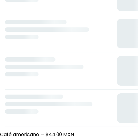
Cafetería Punto Ciego
Calle Zoquipa 108, Ciudad de México, Ciudad de México
Horario: lunes de 12:00 a 21:00, martes de 12:00 a 21:00,
miércoles de 12:00 a 21:00, jueves de 12:00 a 21:00, viernes
de 12:00 a 21:00, sábado de 14:00 a 21:00.
Barra de café
Café americano
— $44.00 MXN