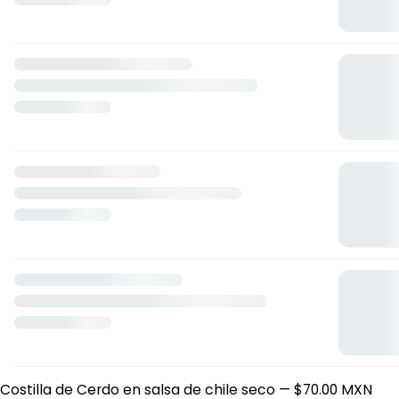
Picadita de Frijol
— $12.00 MXN
Tres Empanadas
— $50.00 MXN
Garnacha Estilo Rinconada
— $20.00 MXN
Tapada de frijol
— $35.00 MXN
Empanadas
— $20.00 MXN
Tostada de Pollo
— $25.00 MXN
Panucho de Pollo
— $35.00 MXN
Picadita
— $12.00 MXN
Charola de 18 Antojitos
— $289.00 MXN
Picada Gigante
— $90.00 MXN
Huarache de Pollo o Chicharron
— $35.00 MXN
4 Garnachas con huevo duro
— $89.00 MXN
Huevo Duro
— $20.00 MXN
EXTRAS
Orden de Arrroz
— $19.00 MXN
Tostadas
— $15.00 MXN
Orden de Tortillas de Mano
— $15.00 MXN
Orden de Frijoles
— $45.00 MXN
Platillos
Costilla de Cerdo en salsa de chile seco
— $70.00 MXN