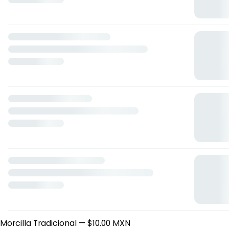
Pizzas Arman
Entradas 🥘
Tortilla
— $10.00 MXN
Tortilla de Jamón
— $10.00 MXN
Morcilla Simple
— $10.00 MXN
Tortilla de Queso
— $10.00 MXN
Morcilla Tradicional
— $10.00 MXN