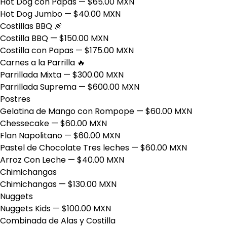
Hot Dog con Papas
— $65.00 MXN
Hot Dog Jumbo
— $40.00 MXN
Costillas BBQ 🍖
Costilla BBQ
— $150.00 MXN
Costilla con Papas
— $175.00 MXN
Carnes a la Parrilla 🔥
Parrillada Mixta
— $300.00 MXN
Parrillada Suprema
— $600.00 MXN
Postres
Gelatina de Mango con Rompope
— $60.00 MXN
Chessecake
— $60.00 MXN
Flan Napolitano
— $60.00 MXN
Pastel de Chocolate Tres leches
— $60.00 MXN
Arroz Con Leche
— $40.00 MXN
Chimichangas
Chimichangas
— $130.00 MXN
Nuggets
Nuggets Kids
— $100.00 MXN
Combinada de Alas y Costilla