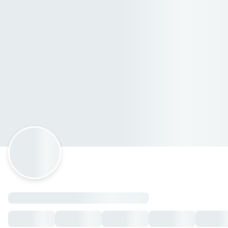
PARRILLEROS TERRAZA Y CASA
Matlaltotol MZ28 LT15, Ojo de Agua, México
Horario: domingo de 15:00 a 22:00, viernes de 16:00 a 23:00
Alitas
Combo Alas
— $230.00 MXN
Alitas
— $150.00 MXN
Alitas con Papas
— $175.00 MXN
Burritos
Burrito
— $170.00 MXN
Burger 🍔
Bacon con Papas
— $175.00 MXN
Bacon
— $150.00 MXN
Hamburguesa de Res
— $100.00 MXN
Res con Papas
— $125.00 MXN
Hamburguesa Arrachera
— $150.00 MXN
Arrachera con Papas
— $175.00 MXN
Aguas Frescas y Cremas
Crema de Mango
— $60.00 MXN
Crema de Fresa
— $60.00 MXN