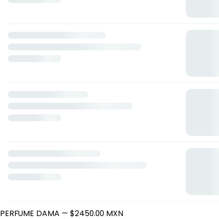
Ov Boutique
Avenida aldama 401, Coatzacoalcos, Veracruz de Ignacio
de la Llave
Horario: lunes de 10:15 a 18:30, martes de 10:15 a 18:30,
miércoles de 10:15 a 18:30, jueves de 10:15 a 18:30, viernes de
10:15 a 18:30, sábado de 10:15 a 13:30.
PERFUMES
212 HEROES CAROLINA HERRERA FOREVER YOUNG EAU DE
PARFUM FOR HER, 80 ML. PERFUME DAMA
— $2750.00 MXN
1 ONE MILLION ELIXIR DE PACO RABANNE 100ML PARFUM
INTENSE
— $3250.00 MXN
212 NYC CAROLINA HERRERA 100 ML. EAU DE PARFUM
PERFUME DAMA
— $2450.00 MXN