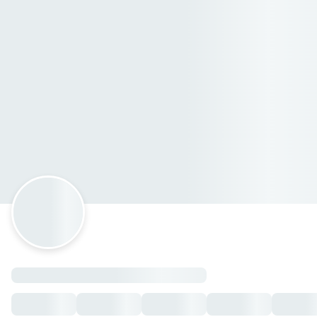
Molcajetes Los Compadres
BEBIDAS 🥤
Agua La Chula
— $30.00 MXN
Refrescos
— $30.00 MXN
Limonada o Naranjada
— $30.00 MXN
Mojitos Frutos Rojos 1/2 Litro
— $60.00 MXN
Azules 1 Litro
— $80.00 MXN
Azules 1/2 Litro
— $45.00 MXN
Cerveza Corona
— $30.00 MXN
Mojitos Frutos Rojos 1 Litro
— $95.00 MXN
Cerveza Victoria
— $30.00 MXN
Caguama Venenosa
— $90.00 MXN
Clamato Preparado
— $25.00 MXN
TOSTICHILES 🌶️
Tostichiles
— $75.00 MXN
SALSAS 🌶️
Salsa Negra
— $25.00 MXN