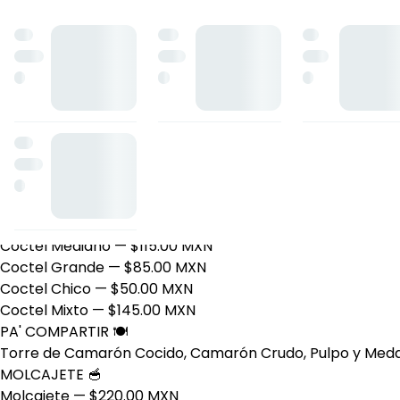
Salsa Verde
— $25.00 MXN
Salsa Roja Estilo Jerez
— $25.00 MXN
Salsa Mango Habanero
— $25.00 MXN
TOSTADAS 🍤
Tostada de Ceviche de Pescado
— $35.00 MXN
Tostada de Cuero
— $25.00 MXN
Tostada de Trompa
— $30.00 MXN
Tostada de Ceviche de Camarón
— $45.00 MXN
Tostada de Aguachile
— $45.00 MXN
Tostada de Pulpo
— $45.00 MXN
COCTELES 🍹
Coctel Mediano
— $115.00 MXN
Coctel Grande
— $85.00 MXN
Coctel Chico
— $50.00 MXN
Coctel Mixto
— $145.00 MXN
PA' COMPARTIR 🍽️
Torre de Camarón Cocido, Camarón Crudo, Pulpo y Meda
MOLCAJETE 🥣
Molcajete
— $220.00 MXN