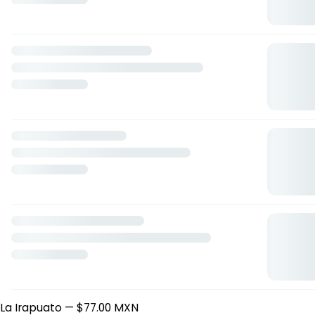
$77.00 MXN
Con antojo de Helado - 1 ingrediente más Plátano o
durazno en almíbar y helado
— $77.00 MXN
Con antojo de Helado - 2 ingredientes más fresa o kiwi y
helado
— $92.00 MXN
Con antojo de Helado - 2 ingredientes más Plátano o
durazno en almíbar más helado
— $87.00 MXN
Con antojo de Helado - 1 ingrediente más fresa o kiwi y
helado
— $82.00 MXN
Con antojo de Helado - 1 ingrediente más frutos rojos y
helado
— $92.00 MXN
Con antojo de Helado - 2 ingredientes más frutos rojos y
helado
— $102.00 MXN
Con antojo de Helado - 1 ingrediente más helado
—
$67.00 MXN
Las Sugerencias
La Tropical
— $102.00 MXN
La Buenota
— $92.00 MXN
La Payasa
— $105.00 MXN
La Irapuato
— $77.00 MXN