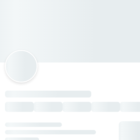
Mi gusto es cafeteria
Crepita Dulce
Crepita Dulce con 2 ingredientes
— $62.00 MXN
Crepita Dulce con 1 ingrediente
— $52.00 MXN
Con antojo de Fruta
Con antojo de Fruta - 2 ingredientes más fresa o kiwi
—
$77.00 MXN
Con antojo de Fruta - 1 ingrediente más frutos rojos
—
$77.00 MXN
Con antojo de Fruta - 2 ingredientes más Plátano o
durazno en almíbar
— $72.00 MXN
Con antojo de Fruta - 1 ingrediente más Plátano o
durazno en almíbar
— $62.00 MXN
Con antojo de Fruta - 1 ingrediente más fresa o kiwi
—
$67.00 MXN
Con antojo de Fruta - 2 ingredientes más frutos rojos
—
$87.00 MXN
Con antojo de Helado
Con antojo de Helado - 2 ingredientes más helado
—