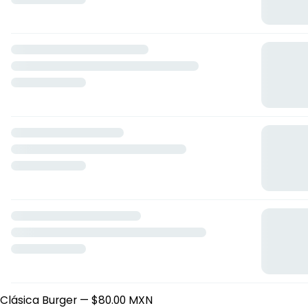
Masa Brava
Calle Cerrada de Circunvalación 15, Morelos, Tabasco
Horario: domingo de 17:00 a 22:00, lunes de 17:00 a 22:00,
martes de 17:00 a 22:00, miércoles de 17:00 a 22:00, jueves
de 17:00 a 22:00, viernes de 17:00 a 22:00.
Hamburguesas
Clásica Burger
— $80.00 MXN