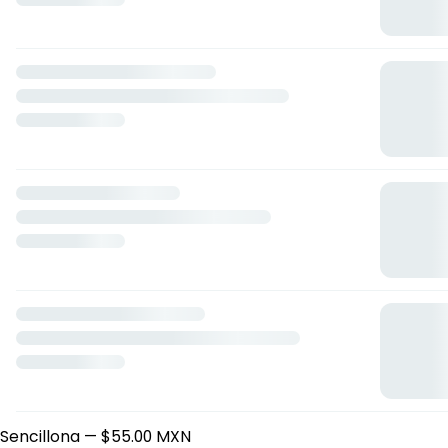
Los Victorios
24 de febrero 21, Río Grande, Zacatecas
Horario: domingo de 15:00 a 21:00, jueves de 15:00 a 21:00,
viernes de 13:00 a 18:30, sábado de 15:15 a 21:30.
Hamburguesas
Sencillona
— $55.00 MXN