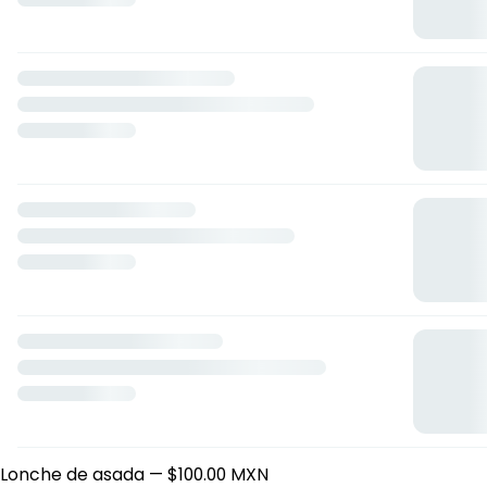
Lonches y hamburguesas
3 - 4 514_10, San Pedro Tlaquepaque, Jalisco
Horario: domingo de 07:00 a 22:00, lunes de 07:00 a 22:00,
martes de 07:00 a 20:00, miércoles de 07:00 a 20:00, jueves
de 07:00 a 20:00, viernes de 07:00 a 20:00, sábado de 07:00
a 18:00.
Lonches
Lonche grosero
— $110.00 MXN
Lonche de asada
— $100.00 MXN