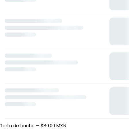
Las despeinadas
623 37, Ciudad de México, Ciudad de México
Horario: domingo de 08:15 a 18:30, lunes de 08:15 a 18:30,
martes de 08:15 a 18:30, miércoles de 08:15 a 18:30, jueves
de 08:15 a 18:30, viernes de 08:15 a 18:30, sábado de 08:15 a
13:30.
Tortas Ahogadas 😀
Torta ahogada lengua
— $85.00 MXN
Torta bisteck
— $25.00 MXN
Torta de buche
— $80.00 MXN