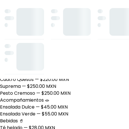
Lasaña Box
Ignacio G. Rocha 25, Marfil, Guanajuato
Horario: lunes de 11:00 a 17:45, miércoles de 11:00 a 17:45, v
Boxes 📦
Box Clásica
— $250.00 MXN
Clásicas 🍝
Alfredo
— $190.00 MXN
Bolognesa
— $190.00 MXN
Vegetariana
— $190.00 MXN
Especiales 🌟
Cuatro Quesos
— $220.00 MXN
Suprema
— $250.00 MXN
Pesto Cremoso
— $250.00 MXN
Acompañamientos 🥗
Ensalada Dulce
— $45.00 MXN
Ensalada Verde
— $55.00 MXN
Bebidas 🥤
Té helado
— $28.00 MXN