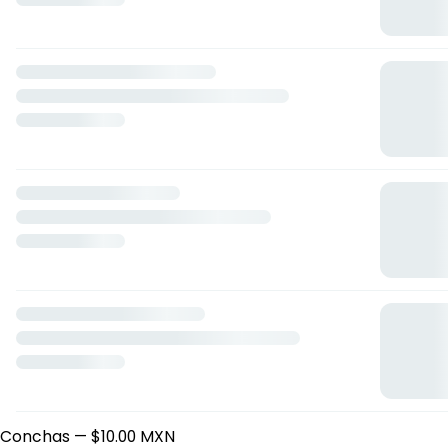
La Panadería de Juan
Altomonte 276, Tantoyuca, Veracruz de Ignacio de la
Llave
Horario: domingo de 08:00 a 21:00, lunes de 07:00 a 21:00,
martes de 07:00 a 21:00, miércoles de 07:00 a 21:00, jueves
de 07:00 a 21:00, viernes de 07:00 a 21:00, sábado de 07:00 a
21:00.
Pan
Caprichosa
— $10.00 MXN
Conchas
— $10.00 MXN