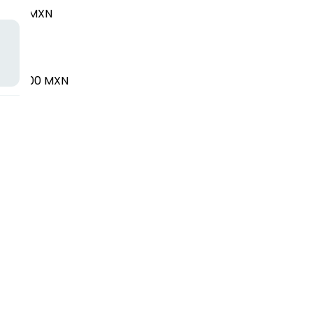
10.00 MXN
MXN
XN
$195.00 MXN