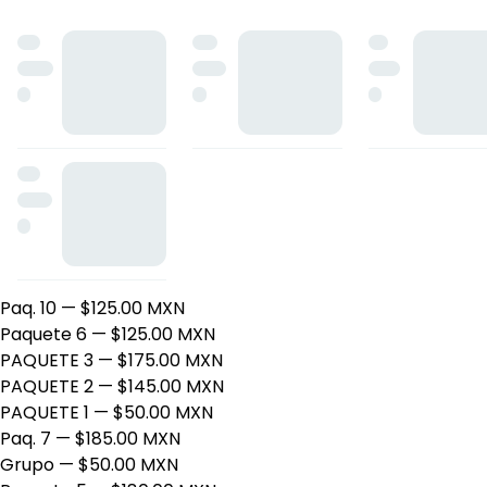
Sopa del día+Pechuga Empanizada+Agua de Sabor.
— $2
Sopa del día+Tacos Dorados+Agua de Sabor.
— $115.00 
Sopa del día+Tacos de Cochinita+Refresco.
— $140.00 M
Frijoles charros+Cecina de Yecapixtla.
— $190.00 MXN
Sopa del día+Enchiladas Tradicionales+Agua de Sabor.
— 
PAQUETES DESAYUNOS.
Producto extra
— $15.00 MXN
Paquete 8
— $125.00 MXN
PAQUETE 4
— $125.00 MXN
Paq. 9
— $185.00 MXN
PAQ. 11
— $135.00 MXN
Paq. 10
— $125.00 MXN
Paquete 6
— $125.00 MXN
PAQUETE 3
— $175.00 MXN
PAQUETE 2
— $145.00 MXN
PAQUETE 1
— $50.00 MXN
Paq. 7
— $185.00 MXN
Grupo
— $50.00 MXN