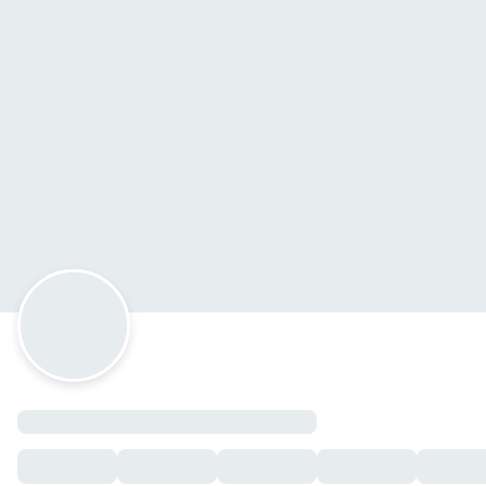
LA flor del Sabor
Cocoyoc - Oaxtepec 35, Oaxtepec, Morelos
Horario: domingo de 07:30 a 21:00, lunes de 08:00 a 22:00,
07:30 a 23:00.
Hot dogs
Hot dogs
— $35.00 MXN
PAN
Pan con mantequilla
— $30.00 MXN
PAN DE DULCE
— $30.00 MXN
Club Sàndwich
Club Sàndwich
— $150.00 MXN
Platillos especiales
Romeritos
— $195.00 MXN
Chicken tenders
Chicken tenders
— $150.00 MXN
Paquetes de comida.
Frijoles charros+Orden de Tacos+Refresco.
— $170.00 M
Sopa del día+Guisado del día+ Agua de Sabor+Postre.
— 
Menú del Día.
— $95.00 MXN