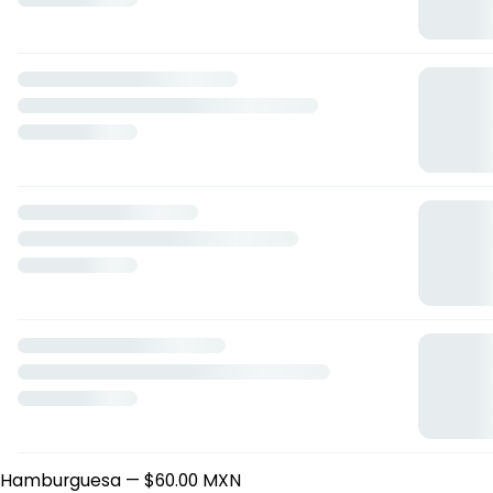
Kira foods
Río Usumacinta, Pueblo Nuevo V, 66646 Cdad. Apodaca,
N.L., Mexico
Horario: domingo de 08:00 a 20:00, lunes de 05:00 a 03:00,
martes de 05:00 a 03:00, miércoles de 08:00 a 20:00, jueves
de 08:00 a 20:00, viernes de 08:00 a 20:00, sábado de 08:00
a 20:00.
Principal
Hamburguesa
— $60.00 MXN