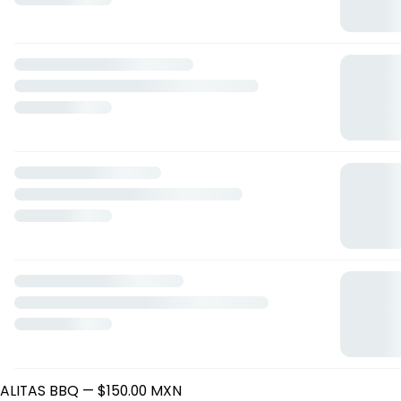
ALITAS KENTUCHIS
Calle Nororiente 100, Queretaro, Querétaro
Horario: viernes de 18:30 a 22:00, sábado de 18:30 a 22:00,
domingo de 18:30 a 22:00, jueves de 16:30 a 22:00.
ALITAS
ALITAS BBQ
— $150.00 MXN