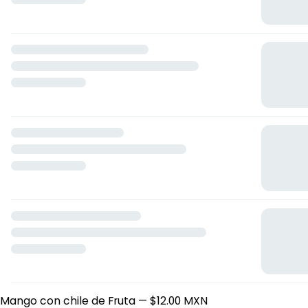
Paleta Crema Artesanal
Paleta de Fresa (Rosa)
— $16.00 MXN
Nuez de Crema
— $16.00 MXN
Chocolate de Crema
— $15.00 MXN
Pistache de Crema
— $15.00 MXN
Oreo de Crema
— $15.00 MXN
Café de Crema
— $15.00 MXN
Cajeta de Crema
— $15.00 MXN
Zarzamora de Crema
— $15.00 MXN
Vainilla de Crema
— $15.00 MXN
Coco de Crema
— $15.00 MXN
Unicornio de Crema
— $15.00 MXN
Napolitano de Crema
— $15.00 MXN
Paleta crema plátano
— $15.00 MXN
Queso con Fresa de Crema
— $15.00 MXN
Paleta Fruta Artesanal
Fresa de Fruta
— $14.00 MXN
Limon de Fruta
— $12.00 MXN
Guayaba de Fruta
— $12.00 MXN
Mango con chile de Fruta
— $12.00 MXN