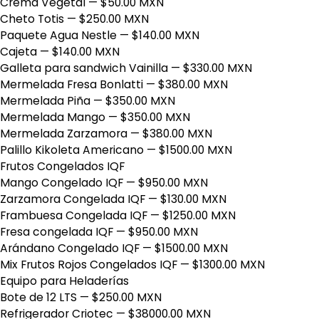
Crema Vegetal
— $50.00 MXN
Cheto Totis
— $250.00 MXN
Paquete Agua Nestle
— $140.00 MXN
Cajeta
— $140.00 MXN
Galleta para sandwich Vainilla
— $330.00 MXN
Mermelada Fresa Bonlatti
— $380.00 MXN
Mermelada Piña
— $350.00 MXN
Mermelada Mango
— $350.00 MXN
Mermelada Zarzamora
— $380.00 MXN
Palillo Kikoleta Americano
— $1500.00 MXN
Frutos Congelados IQF
Mango Congelado IQF
— $950.00 MXN
Zarzamora Congelada IQF
— $130.00 MXN
Frambuesa Congelada IQF
— $1250.00 MXN
Fresa congelada IQF
— $950.00 MXN
Arándano Congelado IQF
— $1500.00 MXN
Mix Frutos Rojos Congelados IQF
— $1300.00 MXN
Equipo para Heladerías
Bote de 12 LTS
— $250.00 MXN
Refrigerador Criotec
— $38000.00 MXN