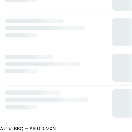
Eskimos y snack "ALFA"
Peña y Ramírez 29, Alfajayucan, Hidalgo
Horario: domingo de 16:30 a 22:30, lunes de 17:00 a 23:00,
miércoles de 00:00 a 23:00, jueves de 17:00 a 23:00, viernes
de 17:00 a 23:00, sábado de 17:00 a 23:00.
Hamburguesas
Clasica
— $45.00 MXN
Alitas al carbón
Alitas BBQ
— $60.00 MXN