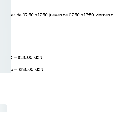
n
iércoles de 07:50 a 17:50, jueves de 07:50 a 17:50, viernes 
 MANGO
— $215.00 MXN
a mango
— $185.00 MXN