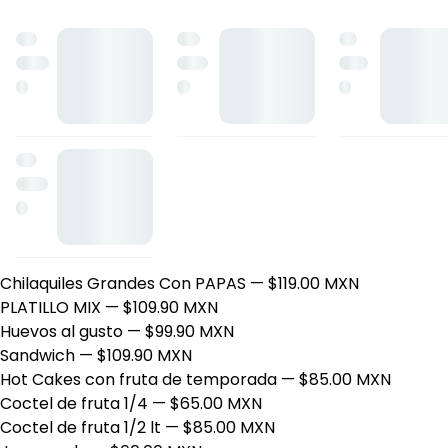
MATCHA/FRESA FRIO
— $76.00 MXN
TARO LATTE FRIO
— $74.00 MXN
cafe capuchino
— $55.00 MXN
Rebanada de pastel de zanahoria 100% casero
— $42.00
CHILAQUILES
TORTA DE HUEVITO
— $115.00 MXN
TORTA DE CHILAQUILES
— $115.00 MXN
Chilaquiles pio pio
— $149.90 MXN
Chilaquiles Chicos con pollo
— $135.00 MXN
Chilaquiles Grandes sencillos
— $98.00 MXN
Chilaquiles Grandes Con aguacate
— $125.00 MXN
Chilaquiles Grandes Con PAPAS
— $119.00 MXN
PLATILLO MIX
— $109.90 MXN
Huevos al gusto
— $99.90 MXN
Sandwich
— $109.90 MXN
Hot Cakes con fruta de temporada
— $85.00 MXN
Coctel de fruta 1/4
— $65.00 MXN
Coctel de fruta 1/2 lt
— $85.00 MXN