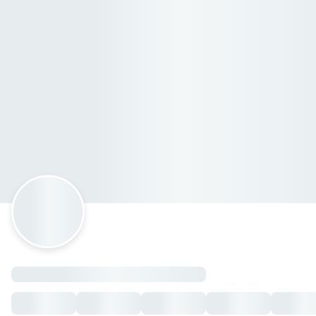
Ensaladas by mimi matta
Avenida Union 332, Ciudad General Escobedo, Nuevo Leó
Horario: lunes de 07:50 a 17:50, martes de 07:50 a 17:50, m
PROMOCIONES
SÁBADO , ENSALADA DEL DÍA
— $139.90 MXN
LUNES, ENSALADA DEL DÍA
— $139.90 MXN
Miercoles, ensalada del día
— $139.90 MXN
MARTES , ENSALADA DEL DÍA
— $139.90 MXN
JUEVES, ENSALADA DEL DÍA
— $139.90 MXN
Combo energia natural: ENSALADA MEDIANA +MATCHA
VIERNES, ENSALADA DEL DÍA
— $139.90 MXN
Chilaquiles grandes con 1 huevito y aguacate + 1 match
CAFETERIA
cafe americano
— $40.00 MXN
LATTE FRIO
— $64.00 MXN
MOCKA FRIO
— $68.00 MXN
MATCHA/MANGO FRIO
— $76.00 MXN
MATCHA/COCO FRIO
— $76.00 MXN
FRAPPUCHINO
— $68.00 MXN