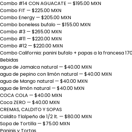
Combo #14 CON AGUACATE
— $195.00 MXN
Combo FIT
— $225.00 MXN
Combo Energy
— $205.00 MXN
Combo boneless bufalo
— $155.00 MXN
Combo #3
— $265.00 MXN
Combo #11
— $220.00 MXN
Combo #12
— $220.00 MXN
Combo California: panini bufalo + papas a la francesa 170
Bebidas
agua de Jamaica natural
— $40.00 MXN
agua de pepino con limón natural
— $40.00 MXN
agua de Mango natural
— $40.00 MXN
agua de limón natural
— $40.00 MXN
COCA COLA
— $40.00 MXN
Coca ZERO
— $40.00 MXN
CREMAS, CALDITO Y SOPAS
Caldito Tlalpeño de 1/2 lt.
— $80.00 MXN
Sopa de Tortilla
— $75.00 MXN
Paninis y Tortas