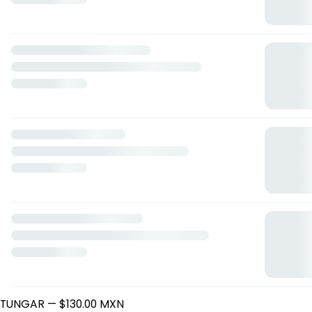
Cockteleria El Tungar
Nicolás Bravo 305, Villahermosa, Tabasco
Horario: lunes de 09:00 a 18:30, martes de 09:00 a 18:30,
miércoles de 09:00 a 18:30, jueves de 09:00 a 18:30, viernes
de 09:00 a 18:30, sábado de 09:00 a 18:30, domingo de 09:00
a 18:30.
Ensaladas
Ceviche De Camaron
— $150.00 MXN
Ensalada Russa
— $160.00 MXN
Cockteles
VERACRUZANO
— $130.00 MXN
TUNGAR
— $130.00 MXN