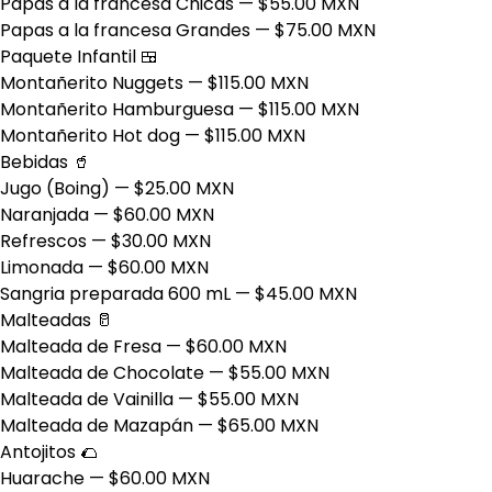
Papas a la francesa Chicas
— $55.00 MXN
Papas a la francesa Grandes
— $75.00 MXN
Paquete Infantil 🍱
Montañerito Nuggets
— $115.00 MXN
Montañerito Hamburguesa
— $115.00 MXN
Montañerito Hot dog
— $115.00 MXN
Bebidas 🥤
Jugo (Boing)
— $25.00 MXN
Naranjada
— $60.00 MXN
Refrescos
— $30.00 MXN
Limonada
— $60.00 MXN
Sangria preparada 600 mL
— $45.00 MXN
Malteadas 🥛
Malteada de Fresa
— $60.00 MXN
Malteada de Chocolate
— $55.00 MXN
Malteada de Vainilla
— $55.00 MXN
Malteada de Mazapán
— $65.00 MXN
Antojitos 🌮
Huarache
— $60.00 MXN