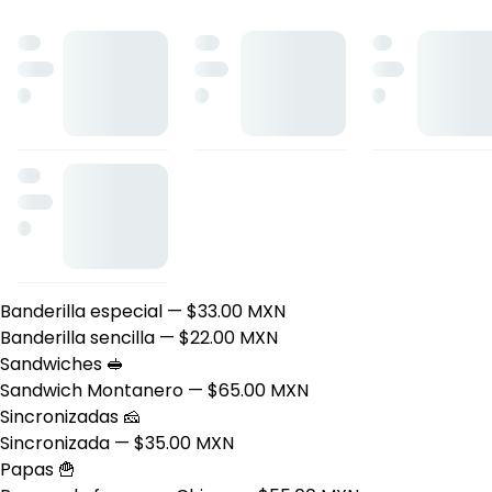
Torta Jamón
— $50.00 MXN
Hot dogs 🌭
Hot dog cumbre bacon
— $35.00 MXN
Hot dog sencillo
— $25.00 MXN
Alitas y Costillas 🍖
Alitas
— $75.00 MXN
Costillas
— $100.00 MXN
Snacks 🥓🍟
Nuggets
— $45.00 MXN
Salchipulpos
— $50.00 MXN
Banderillas 🌮
Banderilla especial
— $33.00 MXN
Banderilla sencilla
— $22.00 MXN
Sandwiches 🥪
Sandwich Montanero
— $65.00 MXN
Sincronizadas 🧀
Sincronizada
— $35.00 MXN
Papas 🍟