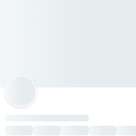
El rincón de la montaña
Calle Coahuila 25, Tultitlan, México
Horario: jueves de 17:00 a 21:00, viernes de 16:45 a 23:15, 
Hamburguesas 🍔
Hamburguesa Sencilla
— $60.00 MXN
Hamburguesa Hawaiana
— $85.00 MXN
Hamburguesa Montaña doble
— $100.00 MXN
Hamburguesa Especial de la Montaña
— $90.00 MXN
Hamburguesa Combinada Jamón
— $75.00 MXN
Hamburguesa Combinada Salchicha
— $75.00 MXN
Tortas 🥪🥖
Torta Everest
— $100.00 MXN
Torta Combinada
— $85.00 MXN
Torta Hawaiana
— $80.00 MXN
Torta Milanesa
— $75.00 MXN
Torta Pastor
— $80.00 MXN
Torta Pollo asado
— $75.00 MXN
Torta Pierna
— $65.00 MXN
Torta Salchicha
— $55.00 MXN