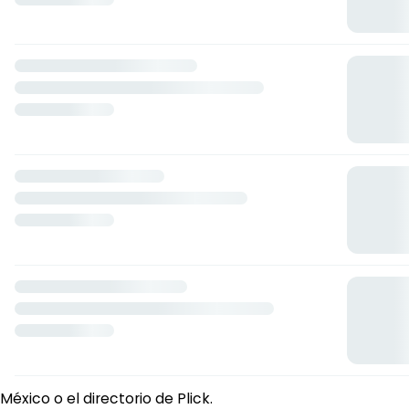
D´Liria Delicias
D´Liria Delicias no está recibiendo pedidos en Plick por
ahora. Cuando reanude su servicio, su menú volverá a
estar aquí.
Mientras tanto, explora
Dónde comer en Ciudad de
México
o el
directorio de Plick
.