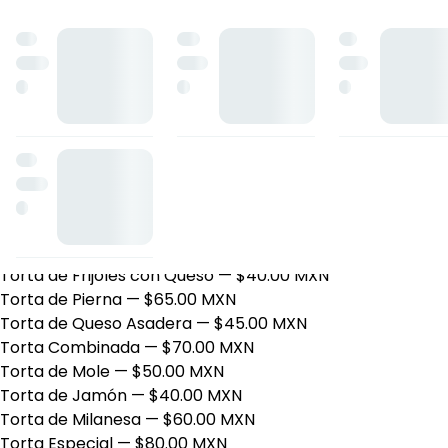
Horario: lunes de 09:00 a 13:00, martes de 09:00 a 13:00, mi
Chilaquiles
Con Carne Asada
— $75.00 MXN
Con Huevo
— $70.00 MXN
Con Queso Asadero
— $70.00 MXN
Enmolados
— $65.00 MXN
Con Pierna
— $75.00 MXN
Chilaquiles Sencillos
— $55.00 MXN
Con Milanesa
— $70.00 MXN
Con Pollo
— $70.00 MXN
Tortas
Torta de Frijoles con Queso
— $40.00 MXN
Torta de Pierna
— $65.00 MXN
Torta de Queso Asadera
— $45.00 MXN
Torta Combinada
— $70.00 MXN
Torta de Mole
— $50.00 MXN
Torta de Jamón
— $40.00 MXN
Torta de Milanesa
— $60.00 MXN
Torta Especial
— $80.00 MXN