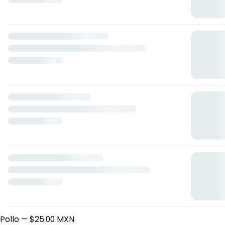
Central Antojera
Sabinos 210, Reforma, 68050 Oaxaca de Juárez, Oax.,
Mexico
Horario: lunes de 08:00 a 22:00, martes de 08:00 a 22:00,
miércoles de 08:00 a 22:00, jueves de 08:00 a 22:00, viernes
de 08:00 a 22:00, sábado de 08:00 a 22:00.
Flautas
Pollo
— $25.00 MXN