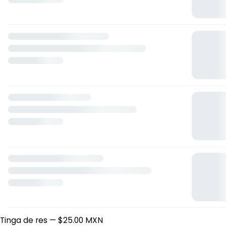
Antojitos Elvia
Poniente 2 h2, Cuautitlán Izcalli, México
Horario: domingo de 09:00 a 16:00, viernes de 17:00 a 23:30,
sábado de 17:00 a 23:30, lunes de 08:15 a 18:30, martes de
08:15 a 18:30, miércoles de 08:15 a 18:30, jueves de 08:15 a
18:30.
Quesadillas
Rajas con queso
— $25.00 MXN
Pollo a la mexicana
— $25.00 MXN
Sesos
— $25.00 MXN
Papas con queso
— $25.00 MXN
Champiñones
— $25.00 MXN
Chicharron Prensado
— $25.00 MXN
Huitlacoche
— $25.00 MXN
Papas con rajas
— $25.00 MXN
Pancita a la mexicana
— $25.00 MXN
Tinga de pollo
— $25.00 MXN
Tinga de res
— $25.00 MXN